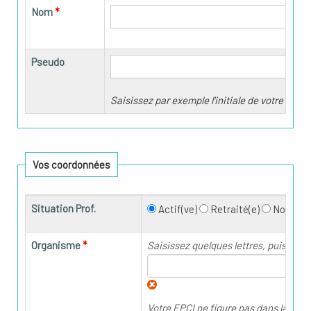
Nom
Pseudo
Saisissez par exemple l'initiale de votre pré
Vos coordonnées
Situation Prof.
Actif(ve)
Retraité(e)
Non Pré
Organisme
Saisissez quelques lettres, puis sélec
Votre EPCI ne figure pas dans la liste 