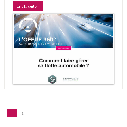
Lire la suite...
(Page
1
2
courante)