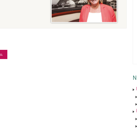
(Page
14
courante)
N