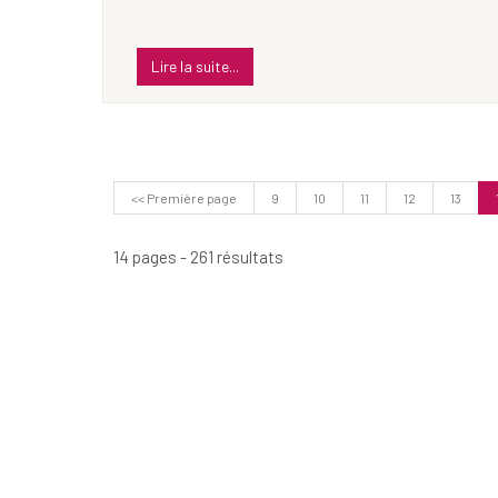
Lire la suite...
<< Première page
9
10
11
12
13
14 pages - 261 résultats