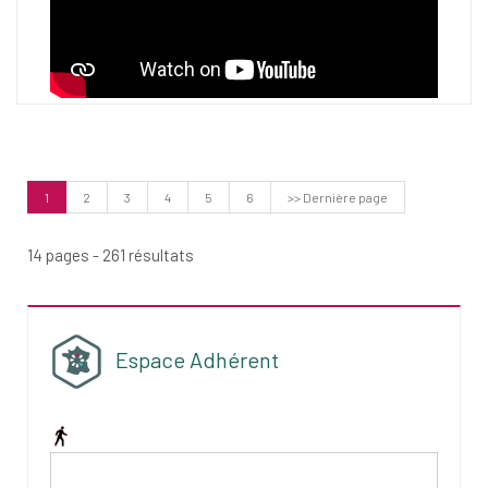
(Page
1
2
3
4
5
6
>> Dernière page
courante)
14 pages - 261 résultats
Espace Adhérent