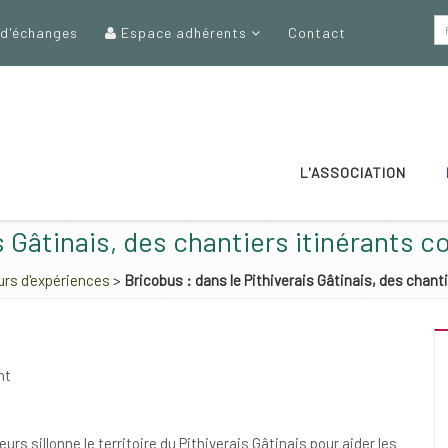
 d'échanges
Espace adhérents
Contact
L'ASSOCIATION
s Gâtinais, des chantiers itinérants c
rs d'expériences
>
Bricobus : dans le Pithiverais Gâtinais, des chant
nt
s sillonne le territoire du Pithiverais Gâtinais pour aider les