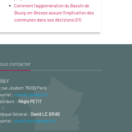
Comment l'agglomération du Bassin de
Bourg-en-Bresse assure l'implication des
communes dans ses décisions (01)
ous contacter
DGCF
 rue Joubert 75009 Paris
urriel :
contact@adgcf.fr
ésident :
Régis PETIT
légué Général :
David LE BRAS
urriel :
david.lebras@adgcf.fr