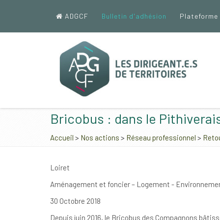
ADGCF
Bulletin d'adhésion
Plateforme
Bricobus : dans le Pithiverai
Accueil
>
Nos actions
>
Réseau professionnel
>
Retou
Loiret
Aménagement et foncier – Logement - Environneme
30 Octobre 2018
Depuis juin 2016, le Bricobus des Compagnons bâtisseur