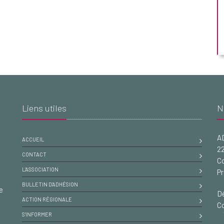
Liens utiles
N
A
ACCUEIL
22
CONTACT
Co
L'ASSOCIATION
Pr
BULLETIN D'ADHÉSION
e
Dé
ACTION RÉGIONALE
Co
S'INFORMER