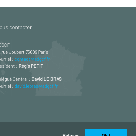
ous contacter
DGCF
 rue Joubert 75009 Paris
urriel :
contact@adgcf.fr
ésident :
Régis PETIT
légué Général :
David LE BRAS
urriel :
david.lebras@adgcf.fr
Refuser
Ok !