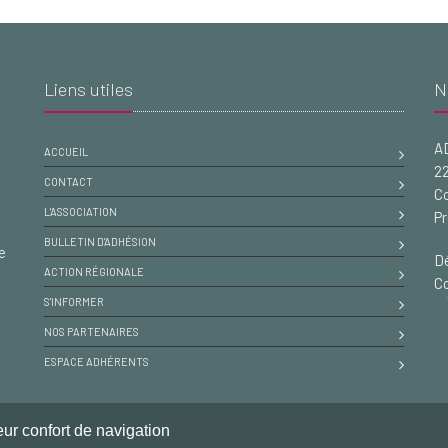
Liens utiles
N
A
ACCUEIL
22
CONTACT
Co
L'ASSOCIATION
Pr
BULLETIN D'ADHÉSION
e
Dé
ACTION RÉGIONALE
Co
S'INFORMER
NOS PARTENAIRES
ESPACE ADHÉRENTS
leur confort de navigation