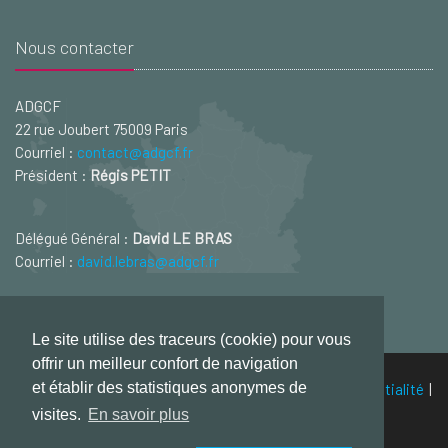
Nous contacter
ADGCF
22 rue Joubert 75009 Paris
Courriel :
contact@adgcf.fr
Président :
Régis PETIT
Délégué Général :
David LE BRAS
Courriel :
david.lebras@adgcf.fr
Le site utilise des traceurs (cookie) pour vous
offrir un meilleur confort de navigation
et établir des statistiques anonymes de
© ADGCF - 2026
Mentions légales
|
Politique de confidentialité
|
Plan du site
visites.
En savoir plus