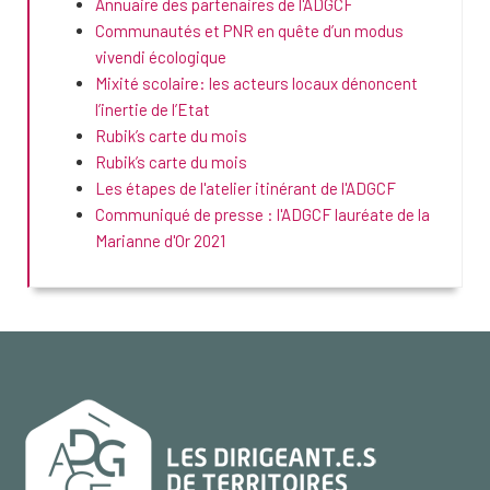
Annuaire des partenaires de l'ADGCF
Communautés et PNR en quête d’un modus
vivendi écologique
Mixité scolaire: les acteurs locaux dénoncent
l’inertie de l’Etat
Rubik’s carte du mois
Rubik’s carte du mois
Les étapes de l'atelier itinérant de l'ADGCF
Communiqué de presse : l'ADGCF lauréate de la
Marianne d'Or 2021