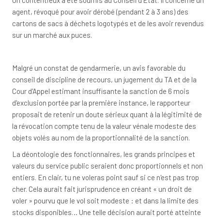
Un contentieux a été soumis au Conseil d'Etat. Il concerne un
agent, révoqué pour avoir dérobé (pendant 2 à 3 ans) des
cartons de sacs à déchets logotypés et de les avoir revendus
sur un marché aux puces.
Malgré un constat de gendarmerie, un avis favorable du
conseil de discipline de recours, un jugement du TA et de la
Cour d'Appel estimant insuffisante la sanction de 6 mois
d'exclusion portée par la première instance, le rapporteur
proposait de retenir un doute sérieux quant à la légitimité de
la révocation compte tenu de la valeur vénale modeste des
objets volés au nom de la proportionnalité de la sanction.
La déontologie des fonctionnaires, les grands principes et
valeurs du service public seraient donc proportionnels et non
entiers. En clair, tu ne voleras point sauf si ce n'est pas trop
cher. Cela aurait fait jurisprudence en créant « un droit de
voler » pourvu que le vol soit modeste : et dans la limite des
stocks disponibles… Une telle décision aurait porté atteinte