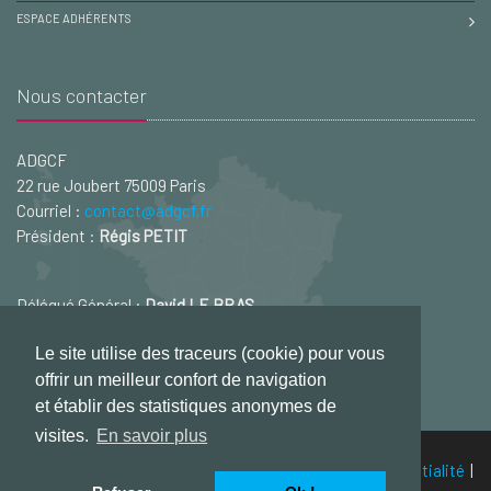
ESPACE ADHÉRENTS
Nous contacter
ADGCF
22 rue Joubert 75009 Paris
Courriel :
contact@adgcf.fr
Président :
Régis PETIT
Délégué Général :
David LE BRAS
Courriel :
david.lebras@adgcf.fr
Le site utilise des traceurs (cookie) pour vous
offrir un meilleur confort de navigation
et établir des statistiques anonymes de
visites.
En savoir plus
© ADGCF - 2026
Mentions légales
|
Politique de confidentialité
|