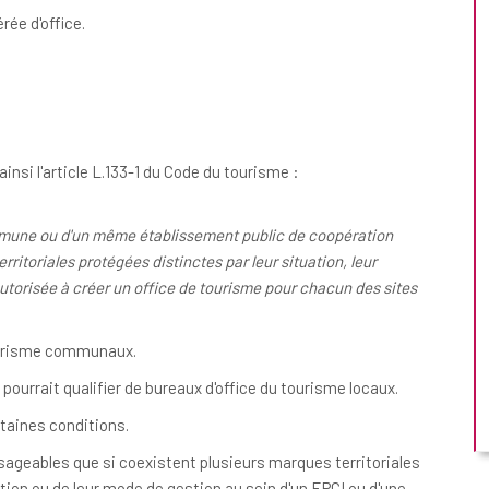
ée d'office.
ainsi l'article L.133-1 du Code du tourisme :
ommune ou d'un même établissement public de coopération
ritoriales protégées distinctes par leur situation, leur
utorisée à créer un office de tourisme pour chacun des sites
tourisme communaux.
n pourrait qualifier de bureaux d'office du tourisme locaux.
rtaines conditions.
sageables que si coexistent plusieurs marques territoriales
ation ou de leur mode de gestion au sein d'un EPCI ou d'une