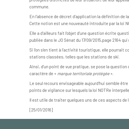
commune.
En l'absence de décret d'application la définition de 
Cette notion est une nouveauté introduite par la loi N
Elle a d'ailleurs fait l'objet d'une question écrite ques
publiée dans le JO Sénat du 17/09/2015,page 2164 qui 
Si l'on s'en tient à l'activité touristique, elle pourrai
stations classées, telles que les stations de ski.
Ainsi, d'un point de vue pratique, se pose la question
caractère de «
marque territoriale protégée
».
Le seul recours envisageable aujourd'hui semble être l
points de vigilance sur lesquels la loi NOTRe interpelle
Il est utile de traiter quelques uns de ces aspects de l
[25/01/2016]