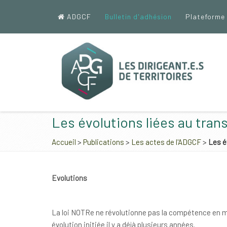
ADGCF
Bulletin d'adhésion
Plateforme
Les évolutions liées au tran
Accueil
>
Publications
>
Les actes de l'ADGCF
>
Les é
Evolutions
La loi NOTRe ne révolutionne pas la compétence en m
évolution initiée il y a déjà plusieurs années.