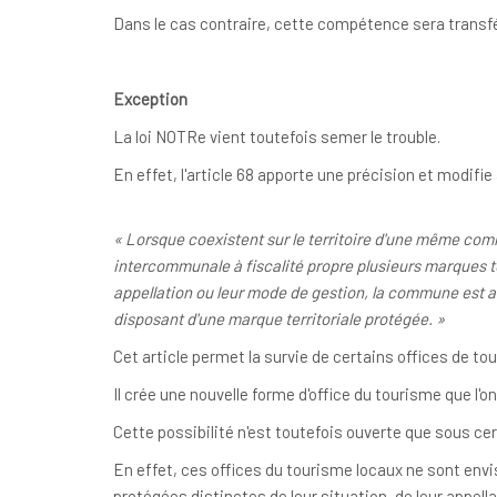
Dans le cas contraire, cette compétence sera transfér
Exception
La loi NOTRe vient toutefois semer le trouble.
En effet, l'article 68 apporte une précision et modifie 
« Lorsque coexistent sur le territoire d'une même c
intercommunale à fiscalité propre plusieurs marques ter
appellation ou leur mode de gestion, la commune est a
disposant d'une marque territoriale protégée. »
Cet article permet la survie de certains offices de 
Il crée une nouvelle forme d'office du tourisme que l'o
Cette possibilité n'est toutefois ouverte que sous ce
En effet, ces offices du tourisme locaux ne sont envi
protégées distinctes de leur situation, de leur appell