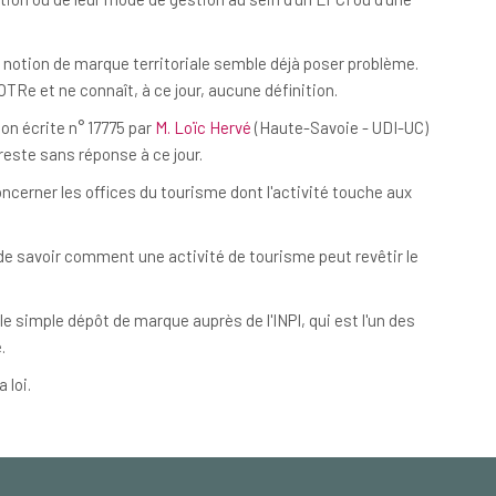
la notion de marque territoriale semble déjà poser problème.
OTRe et ne connaît, à ce jour, aucune définition.
tion écrite n° 17775 par
M. Loïc Hervé
(Haute-Savoie - UDI-UC)
reste sans réponse à ce jour.
t concerner les offices du tourisme dont l'activité touche aux
 de savoir comment une activité de tourisme peut revêtir le
e simple dépôt de marque auprès de l'INPI, qui est l'un des
.
a loi.