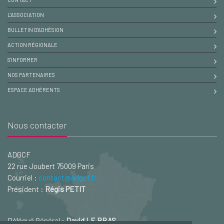
L'ASSOCIATION
BULLETIN D'ADHÉSION
ACTION RÉGIONALE
S'INFORMER
NOS PARTENAIRES
ESPACE ADHÉRENTS
Nous contacter
ADGCF
22 rue Joubert 75009 Paris
Courriel :
contact@adgcf.fr
Président :
Régis PETIT
Délégué Général :
David LE BRAS