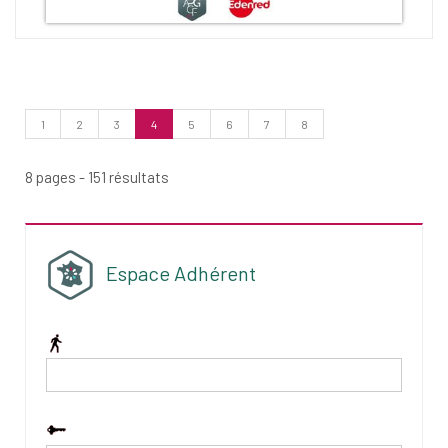
(Page
1
2
3
4
5
6
7
8
courante)
8 pages - 151 résultats
Espace Adhérent