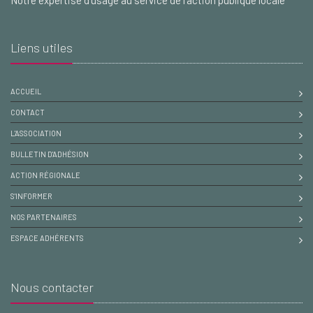
Notre expertise d'usage au service de l'action publique locale
Liens utiles
ACCUEIL
CONTACT
L'ASSOCIATION
BULLETIN D'ADHÉSION
ACTION RÉGIONALE
S'INFORMER
NOS PARTENAIRES
ESPACE ADHÉRENTS
Nous contacter