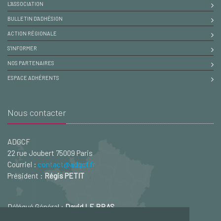
L'ASSOCIATION
BULLETIN D'ADHÉSION
ACTION RÉGIONALE
S'INFORMER
NOS PARTENAIRES
ESPACE ADHÉRENTS
Nous contacter
ADGCF
22 rue Joubert 75009 Paris
Courriel :
contact@adgcf.fr
Président :
Régis PETIT
Délégué Général :
David LE BRAS
Courriel :
david.lebras@adgcf.fr