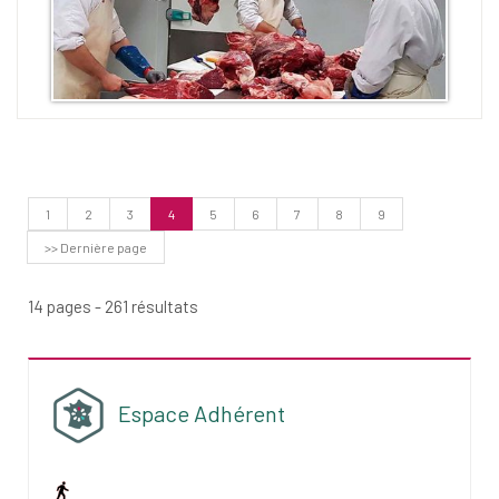
(Page
1
2
3
4
5
6
7
8
9
courante)
>> Dernière page
14 pages - 261 résultats
Espace Adhérent