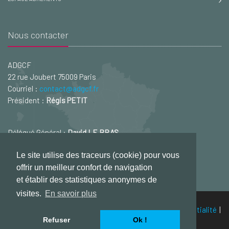
Nous contacter
ADGCF
22 rue Joubert 75009 Paris
Courriel :
contact@adgcf.fr
Président :
Régis PETIT
Délégué Général :
David LE BRAS
Courriel :
david.lebras@adgcf.fr
Le site utilise des traceurs (cookie) pour vous
offrir un meilleur confort de navigation
et établir des statistiques anonymes de
visites.
En savoir plus
© ADGCF - 2026
Mentions légales
|
Politique de confidentialité
|
Refuser
Ok !
Plan du site