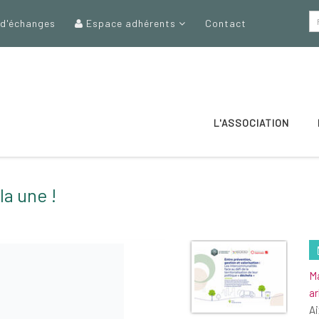
 d'échanges
Espace adhérents
Contact
L'ASSOCIATION
la une !
Ma
ar
A