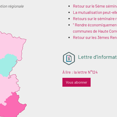
ation régionale
Retour sur le 5ème sémina
La mutualisation peut-elle
Retours sur le séminaire 
" Rendre économiquement i
communes de Haute Corrèze
Retour sur les 3èmes Renc
Lettre d'informat
À lire : la lettre N°124
Vous abonner