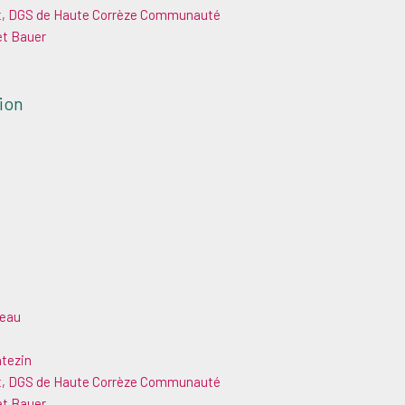
at, DGS de Haute Corrèze Communauté
et Bauer
ion
teau
ntezin
at, DGS de Haute Corrèze Communauté
et Bauer